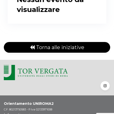
visualizzare
Torna alle iniziative
Orientamento UNIROMA2
C.F. 80213750583 - P.Iva 02133971008